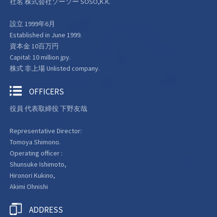
社名 株式会社ソーソー SOSO,K.K.
設立 1999年6月
Established in June 1999.
資本金 10百万円
Capital: 10 million jpy.
株式 非上場 Unlisted company.
OFFICERS
役員 代表取締役 下野友哉
Representative Director:
Tomoya Shimono.
Operating officer :
Shunsuke Ishimoto,
Hironori Kukino,
Akimi Ohnishi
ADDRESS