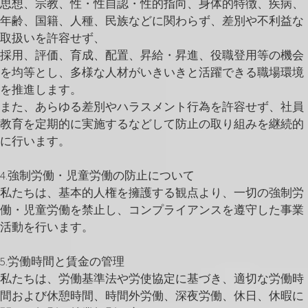
思想、宗教、性・性自認・性的指向、身体的特徴、疾病、
年齢、国籍、人種、民族などに関わらず、差別や不利益な
取扱いを許容せず、
採用、評価、育成、配置、昇給・昇進、役職登用等の機会
を均等とし、多様な人材がいきいきと活躍できる職場環境
を推進します。
また、あらゆる差別やハラスメント行為を許容せず、社員
教育を定期的に実施するなどして防止の取り組みを継続的
に行います。
4.強制労働・児童労働の防止について
私たちは、基本的人権を擁護する観点より、一切の強制労
働・児童労働を禁止し、コンプライアンスを遵守した事業
活動を行います。
5.労働時間と賃金の管理
私たちは、労働基準法や労使協定に基づき、適切な労働時
間および休憩時間、時間外労働、深夜労働、休日、休暇に