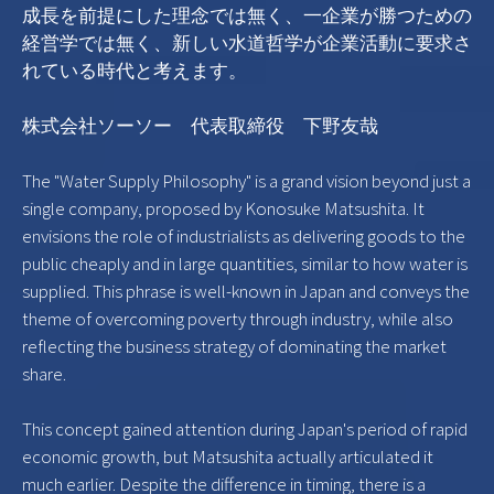
成長を前提にした理念では無く、一企業が勝つための
経営学では無く、新しい水道哲学が企業活動に要求さ
れている時代と考えます。
株式会社ソーソー 代表取締役 下野友哉
The "Water Supply Philosophy" is a grand vision beyond just a
single company, proposed by Konosuke Matsushita. It
envisions the role of industrialists as delivering goods to the
public cheaply and in large quantities, similar to how water is
supplied. This phrase is well-known in Japan and conveys the
theme of overcoming poverty through industry, while also
reflecting the business strategy of dominating the market
share.
This concept gained attention during Japan's period of rapid
economic growth, but Matsushita actually articulated it
much earlier. Despite the difference in timing, there is a